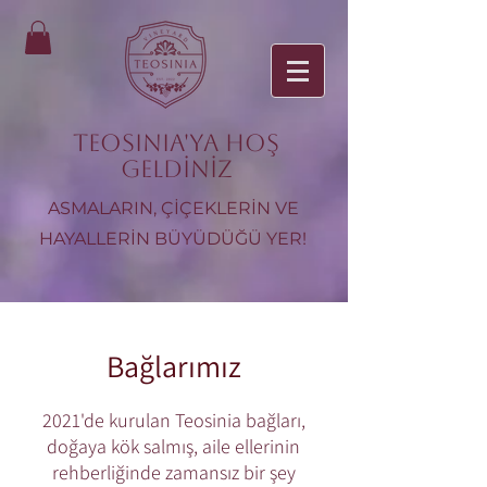
TEOSINIA'ya Hoş
Geldiniz
ASMALARIN, ÇİÇEKLERİN VE
HAYALLERİN BÜYÜDÜĞÜ YER!
Bağlarımız
2021'de kurulan Teosinia bağları,
doğaya kök salmış, aile ellerinin
rehberliğinde zamansız bir şey