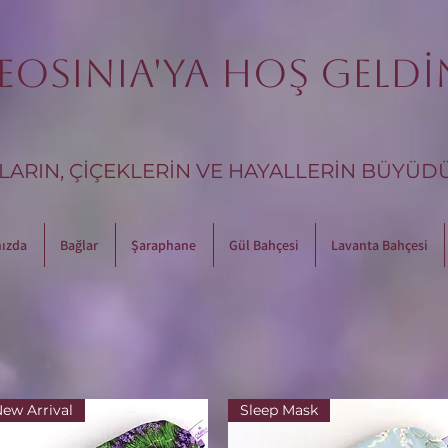
EOSINIA'ya Hoş Geldi
ARIN, ÇİÇEKLERİN VE HAYALLERİN BÜYÜD
ızda
Bağlar
Şaraphane
Gül Bahçesi
Lavanta Bahçesi
ew Arrival
Sleep Mask