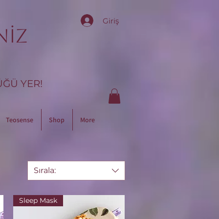
Giriş
niz
ÜĞÜ YER!
Teosense
Shop
More
Sırala:
Sleep Mask