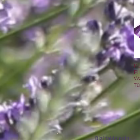
Re
Pi
Wa
Tü
Bizi takip edin