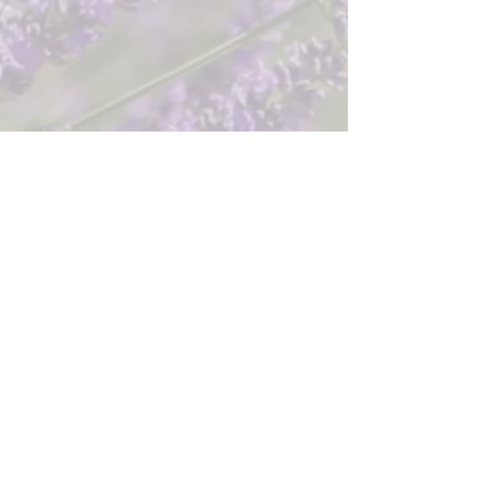
Bizi takip edin
@teosinia @annaslavenderdream