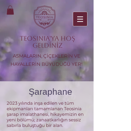
TEOSINIA'ya Hoş
Geldiniz
ASMALARIN, ÇİÇEKLERİN VE
HAYALLERİN BÜYÜDÜĞÜ YER!
Şaraphane
2023 yılında inşa edilen ve tüm
ekipmanları tamamlanan Teosinia
şarap imalathanesi, hikayemizin en
yeni bölümü; zanaatkarlığın sessiz
sabırla buluştuğu bir alan.